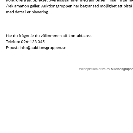
Kontrollera att objektet överensstämmer med annonsen innan ni tar me
/reklamation gäller. Auktionsgruppen har begränsad möjlighet att bist
med detta i er planering.
-------------------------------------------------------------------------------------
Har du frågor är du välkommen att kontakta oss:
Telefon: 026-123 045
E-post: info@auktionsgruppen.se
Webbplatsen drivs av
Auktionsgrupp