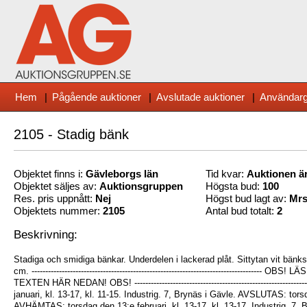
Hem
|
Pågående auktioner
|
Avslutade auktioner
|
Användarg
2105 - Stadig bänk
Objektet finns i:
Gävleborg
s län
Tid kvar:
Auktionen är
Objektet säljes av:
Auktionsgruppen
Högsta bud:
100
Res. pris uppnått:
Nej
Högst bud lagt av:
Mr
Objektets nummer:
2105
Antal bud totalt:
2
Beskrivning:
Stadiga och smidiga bänkar. Underdelen i lackerad plåt. Sittytan vit bänk
cm. -------------------------------------------------------------------------------
TEXTEN HÄR NEDAN! OBS! -------------------------------------------------------------
januari, kl. 13-17, kl. 11-15. Industrig. 7, Brynäs i Gävle. AVSLUTAS: tors
AVHÄMTAS: torsdag den 13:e februari, kl. 13-17, kl. 13-17. Industrig. 7, Brynäs i