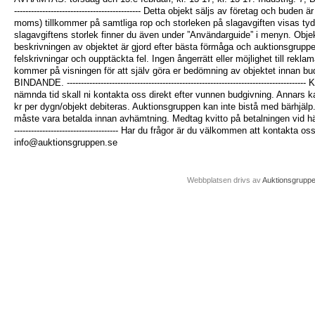
--------------------------------------------- Detta objekt säljs av företag och b
moms) tillkommer på samtliga rop och storleken på slagavgiften visas tydl
slagavgiftens storlek finner du även under ”Användarguide” i menyn. Objekte
beskrivningen av objektet är gjord efter bästa förmåga och auktionsgruppe
felskrivningar och oupptäckta fel. Ingen ångerrätt eller möjlighet till reklamat
kommer på visningen för att själv göra er bedömning av objektet innan b
BINDANDE. -------------------------------------------------------------------------------
nämnda tid skall ni kontakta oss direkt efter vunnen budgivning. Annars ka
kr per dygn/objekt debiteras. Auktionsgruppen kan inte bistå med bärhjälp.
måste vara betalda innan avhämtning. Medtag kvitto på betalningen vid hämtning. -
------------------------------------- Har du frågor är du välkommen att kontakta
info@auktionsgruppen.se
Webbplatsen drivs av
Auktionsgrupp