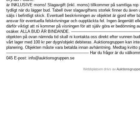
är INKLUSIVE moms! Slagavgift (inkl. moms) tillkommer på samtliga rop o
tydligt när du lägger bud. Tabell över slagavgiftens storlek finner du äve
säljs i befintligt skick. Eventuell beskrivningen av objektet är gjord efte
ansvar för eventuella felskrivningar och oupptäckta fel. Ingen ångerrätt eller
därför viktigt att ni kommer på visningen för att själv göra er bedömning a
osäker. ALLA BUD ÄR BINDANDE. ---------------------------------------------------------
objekten på ovan nämnda tid skall ni kontakta oss direkt efter vunnen budg
vårt lager med 100 kr per dygn/objekt debiteras. Auktionsgruppen kan inte
planering. Objekten måste vara betalda innan avhämtning. Medtag kvitto på be
------------------------------------------------------------------ Har du frågor är du
045 E-post: info@auktionsgruppen.se
Webbplatsen drivs av
Auktionsgrupp