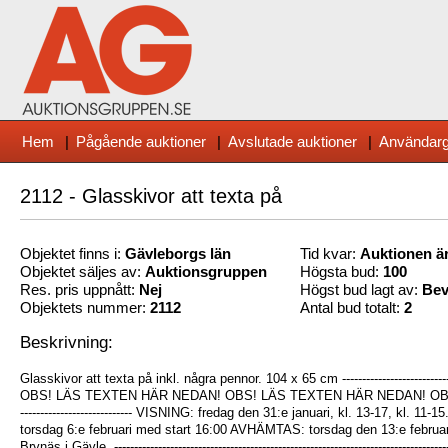
Hem
|
Pågående auktioner
|
Avslutade auktioner
|
Användarg
2112 - Glasskivor att texta på
Objektet finns i:
Gävleborg
s län
Tid kvar:
Auktionen är
Objektet säljes av:
Auktionsgruppen
Högsta bud:
100
Res. pris uppnått:
Nej
Högst bud lagt av:
Bev
Objektets nummer:
2112
Antal bud totalt:
2
Beskrivning:
Glasskivor att texta på inkl. några pennor. 104 x 65 cm -----------------------------------
OBS! LÄS TEXTEN HÄR NEDAN! OBS! LÄS TEXTEN HÄR NEDAN! OBS! --------------
---------------------------- VISNING: fredag den 31:e januari, kl. 13-17, kl. 1
torsdag 6:e februari med start 16:00 AVHÄMTAS: torsdag den 13:e februari, 
Brynäs i Gävle. --------------------------------------------------------------------------