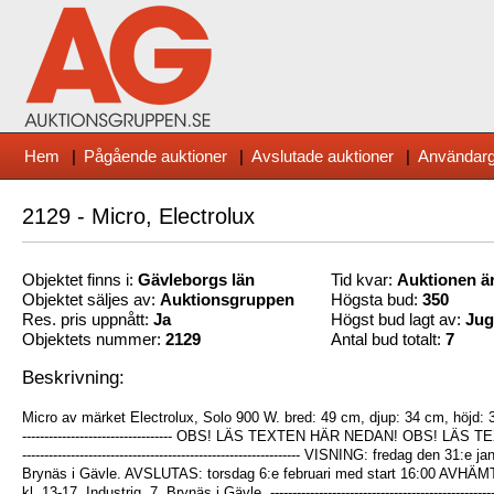
Hem
|
Pågående auktioner
|
Avslutade auktioner
|
Användarg
2129 - Micro, Electrolux
Objektet finns i:
Gävleborg
s län
Tid kvar:
Auktionen är
Objektet säljes av:
Auktionsgruppen
Högsta bud:
350
Res. pris uppnått:
Ja
Högst bud lagt av:
Jug
Objektets nummer:
2129
Antal bud totalt:
7
Beskrivning:
Micro av märket Electrolux, Solo 900 W. bred: 49 cm, djup: 34 cm, höjd: 32 cm. ---
---------------------------------- OBS! LÄS TEXTEN HÄR NEDAN! OBS! LÄS TE
--------------------------------------------------------------- VISNING: fredag den 31:e
Brynäs i Gävle. AVSLUTAS: torsdag 6:e februari med start 16:00 AVHÄMTAS
kl. 13-17. Industrig. 7, Brynäs i Gävle. ---------------------------------------------------