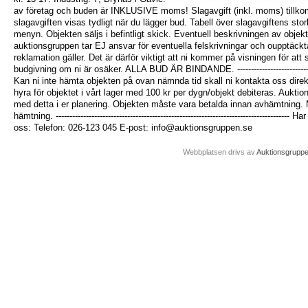
av företag och buden är INKLUSIVE moms! Slagavgift (inkl. moms) tillko
slagavgiften visas tydligt när du lägger bud. Tabell över slagavgiftens sto
menyn. Objekten säljs i befintligt skick. Eventuell beskrivningen av objek
auktionsgruppen tar EJ ansvar för eventuella felskrivningar och oupptäckta f
reklamation gäller. Det är därför viktigt att ni kommer på visningen för att
budgivning om ni är osäker. ALLA BUD ÄR BINDANDE. ------------------------------------
Kan ni inte hämta objekten på ovan nämnda tid skall ni kontakta oss dire
hyra för objektet i vårt lager med 100 kr per dygn/objekt debiteras. Aukti
med detta i er planering. Objekten måste vara betalda innan avhämtning. 
hämtning. -------------------------------------------------------------------------------
oss: Telefon: 026-123 045 E-post: info@auktionsgruppen.se
Webbplatsen drivs av
Auktionsgrupp