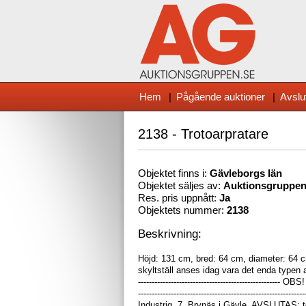
Hem
|
Pågående auktioner
|
Avslu
2138 - Trotoarpratare
Objektet finns i:
Gävleborg
s län
Objektet säljes av:
Auktionsgruppe
Res. pris uppnått:
Ja
Objektets nummer:
2138
Beskrivning:
Höjd: 131 cm, bred: 64 cm, diameter: 64 c
skyltställ anses idag vara det enda typen av 
------------------------------------------
----------------------------------------------------
Industrig. 7, Brynäs i Gävle. AVSLUTAS: 