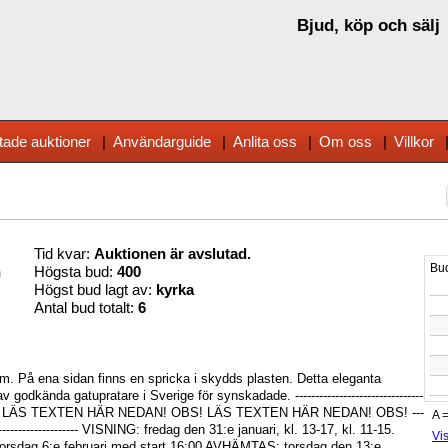
Bjud, köp och sälj
tade auktioner
|
Användarguide
|
Anlita oss
|
Om oss
|
Villkor
Tid kvar:
Auktionen är avslutad.
n
Högsta bud:
400
Högst bud lagt av:
kyrka
Antal bud totalt:
6
m. På ena sidan finns en spricka i skydds plasten. Detta eleganta
godkända gatupratare i Sverige för synskadade. --------------------------------
---------- OBS! LÄS TEXTEN HÄR NEDAN! OBS! LÄS TEXTEN HÄR NEDAN! OBS! ---
----------------------------- VISNING: fredag den 31:e januari, kl. 13-17, kl. 11-15.
torsdag 6:e februari med start 16:00 AVHÄMTAS: torsdag den 13:e