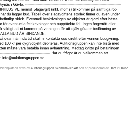
i Gävle. ------------------------------------------------------------------------------------
r INKLUSIVE moms! Slagavgift (inkl. moms) tillkommer på samtliga rop
 när du lägger bud. Tabell över slagavgiftens storlek finner du även under
efintligt skick. Eventuell beskrivningen av objektet är gjord efter bästa
för eventuella felskrivningar och oupptäckta fel. Ingen ångerrätt eller
rför viktigt att ni kommer på visningen för att själv göra er bedömning av
 BUD ÄR BINDANDE. -----------------------------------------------------------------
ten på ovan nämnda tid skall ni kontakta oss direkt efter vunnen budgivning.
med 100 kr per dygn/objekt debiteras. Auktionsgruppen kan inte bistå med
jekten måste vara betalda innan avhämtning. Medtag kvitto på betalningen
----------------------------------------------- Har du frågor är du välkommen att
t: info@auktionsgruppen.se
Webbplatsen drivs av
Auktionsgruppen Skandinavien AB
och är producerad av
Dartur Onlin