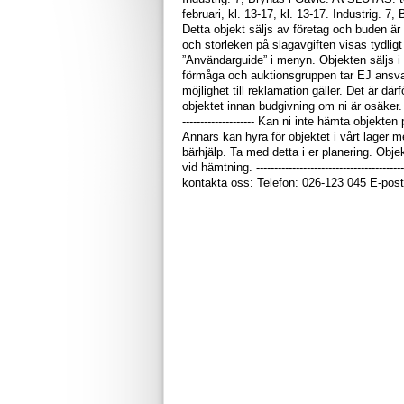
februari, kl. 13-17, kl. 13-17. Industrig. 7, Brynäs 
Detta objekt säljs av företag och buden ä
och storleken på slagavgiften visas tydligt
”Användarguide” i menyn. Objekten säljs i b
förmåga och auktionsgruppen tar EJ ansvar 
möjlighet till reklamation gäller. Det är dä
objektet innan budgivning om ni är osäker. ALLA
-------------------- Kan ni inte hämta objek
Annars kan hyra för objektet i vårt lager 
bärhjälp. Ta med detta i er planering. Ob
vid hämtning. --------------------------------------
kontakta oss: Telefon: 026-123 045 E-pos