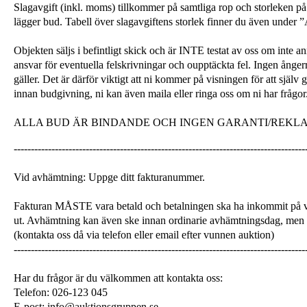
Slagavgift (inkl. moms) tillkommer på samtliga rop och storleken på 
lägger bud. Tabell över slagavgiftens storlek finner du även unde
Objekten säljs i befintligt skick och är INTE testat av oss om inte a
ansvar för eventuella felskrivningar och oupptäckta fel. Ingen ångerrä
gäller. Det är därför viktigt att ni kommer på visningen för att själ
innan budgivning, ni kan även maila eller ringa oss om ni har frågor
ALLA BUD ÄR BINDANDE OCH INGEN GARANTI/REKL
-------------------------------------------------------------------------------------
Vid avhämtning: Uppge ditt fakturanummer.
Fakturan MÅSTE vara betald och betalningen ska ha inkommit på v
ut. Avhämtning kan även ske innan ordinarie avhämtningsdag, men
(kontakta oss då via telefon eller email efter vunnen auktion)
-------------------------------------------------------------------------------------
Har du frågor är du välkommen att kontakta oss:
Telefon: 026-123 045
E-post: info@auktionsgruppen.se