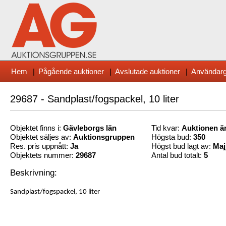
Hem
|
Pågående auktioner
|
Avslutade auktioner
|
Användarg
29687 - Sandplast/fogspackel, 10 liter
Objektet finns i:
Gävleborg
s län
Tid kvar:
Auktionen är
Objektet säljes av:
Auktionsgruppen
Högsta bud:
350
Res. pris uppnått:
Ja
Högst bud lagt av:
Maj
Objektets nummer:
29687
Antal bud totalt:
5
Beskrivning:
Sandplast/fogspackel, 10 liter