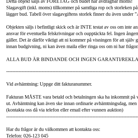
Detta objekt säljs av FÖRETAG och budet har avdragbar moms!
Slagavgift (inkl. moms) tillkommer på samtliga rop och storleken på 
lägger bud. Tabell över slagavgiftens storlek finner du även unde
Objekten säljs i befintligt skick och är INTE testat av oss om inte a
ansvar för eventuella felskrivningar och oupptäckta fel. Ingen ångerrä
gäller. Det är därför viktigt att ni kommer på visningen för att själ
innan budgivning, ni kan även maila eller ringa oss om ni har frågor
ALLA BUD ÄR BINDANDE OCH INGEN GARANTI/REKL
-------------------------------------------------------------------------------------
Vid avhämtning: Uppge ditt fakturanummer.
Fakturan MÅSTE vara betald och betalningen ska ha inkommit på v
ut. Avhämtning kan även ske innan ordinarie avhämtningsdag, men
(kontakta oss då via telefon eller email efter vunnen auktion)
-------------------------------------------------------------------------------------
Har du frågor är du välkommen att kontakta oss:
Telefon: 026-123 045