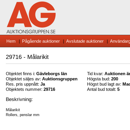
Hem
|
Pågående auktioner
|
Avslutade auktioner
|
Användarg
29716 - Målarikit
Objektet finns i:
Gävleborg
s län
Tid kvar:
Auktionen är
Objektet säljes av:
Auktionsgruppen
Högsta bud:
200
Res. pris uppnått:
Ja
Högst bud lagt av:
Ma
Objektets nummer:
29716
Antal bud totalt:
5
Beskrivning:
Målarikit
Rollers, penslar mm