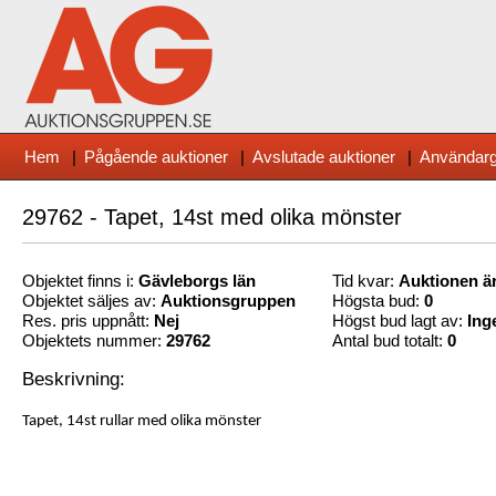
Hem
|
Pågående auktioner
|
Avslutade auktioner
|
Användarg
29762 - Tapet, 14st med olika mönster
Objektet finns i:
Gävleborg
s län
Tid kvar:
Auktionen är
Objektet säljes av:
Auktionsgruppen
Högsta bud:
0
Res. pris uppnått:
Nej
Högst bud lagt av:
Ing
Objektets nummer:
29762
Antal bud totalt:
0
Beskrivning:
Tapet, 14st rullar med olika mönster