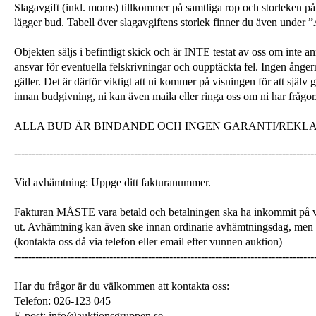
Slagavgift (inkl. moms) tillkommer på samtliga rop och storleken på 
lägger bud. Tabell över slagavgiftens storlek finner du även unde
Objekten säljs i befintligt skick och är INTE testat av oss om inte a
ansvar för eventuella felskrivningar och oupptäckta fel. Ingen ångerrä
gäller. Det är därför viktigt att ni kommer på visningen för att själ
innan budgivning, ni kan även maila eller ringa oss om ni har frågor
ALLA BUD ÄR BINDANDE OCH INGEN GARANTI/REKL
-------------------------------------------------------------------------------------
Vid avhämtning: Uppge ditt fakturanummer.
Fakturan MÅSTE vara betald och betalningen ska ha inkommit på v
ut. Avhämtning kan även ske innan ordinarie avhämtningsdag, men
(kontakta oss då via telefon eller email efter vunnen auktion)
-------------------------------------------------------------------------------------
Har du frågor är du välkommen att kontakta oss:
Telefon: 026-123 045
E-post: info@auktionsgruppen.se