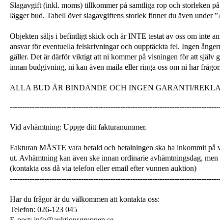
Slagavgift (inkl. moms) tillkommer på samtliga rop och storleken på 
lägger bud. Tabell över slagavgiftens storlek finner du även unde
Objekten säljs i befintligt skick och är INTE testat av oss om inte a
ansvar för eventuella felskrivningar och oupptäckta fel. Ingen ångerrä
gäller. Det är därför viktigt att ni kommer på visningen för att själ
innan budgivning, ni kan även maila eller ringa oss om ni har frågor
ALLA BUD ÄR BINDANDE OCH INGEN GARANTI/REKL
-------------------------------------------------------------------------------------
Vid avhämtning: Uppge ditt fakturanummer.
Fakturan MÅSTE vara betald och betalningen ska ha inkommit på v
ut. Avhämtning kan även ske innan ordinarie avhämtningsdag, men
(kontakta oss då via telefon eller email efter vunnen auktion)
-------------------------------------------------------------------------------------
Har du frågor är du välkommen att kontakta oss:
Telefon: 026-123 045
E-post: info@auktionsgruppen.se