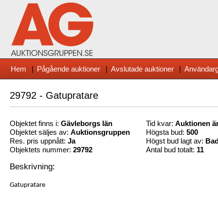
Hem
|
Pågående auktioner
|
Avslutade auktioner
|
Användarg
29792 - Gatupratare
Objektet finns i:
Gävleborg
s län
Tid kvar:
Auktionen är
Objektet säljes av:
Auktionsgruppen
Högsta bud:
500
Res. pris uppnått:
Ja
Högst bud lagt av:
Bad
Objektets nummer:
29792
Antal bud totalt:
11
Beskrivning:
Gatupratare