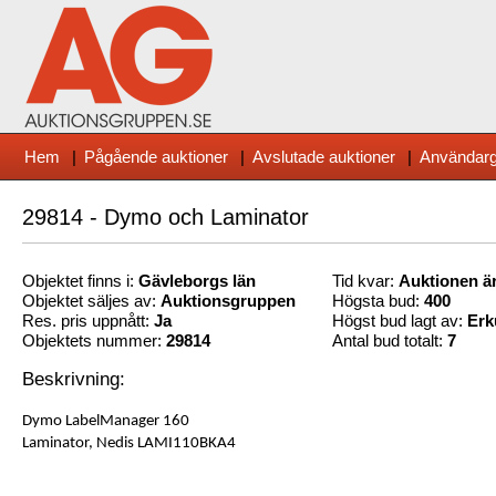
Hem
|
Pågående auktioner
|
Avslutade auktioner
|
Användarg
29814 - Dymo och Laminator
Objektet finns i:
Gävleborg
s län
Tid kvar:
Auktionen är
Objektet säljes av:
Auktionsgruppen
Högsta bud:
400
Res. pris uppnått:
Ja
Högst bud lagt av:
Erk
Objektets nummer:
29814
Antal bud totalt:
7
Beskrivning:
Dymo LabelManager 160
Laminator, Nedis LAMI110BKA4