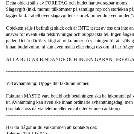
Detta objekt säljs av FÖRETAG och budet har avdragbar moms!
Slagavgift (inkl. moms) tillkommer på samtliga rop och storleken på 
lägger bud. Tabell över slagavgiftens storlek finner du även unde
Objekten säljs i befintligt skick och är INTE testat av oss om inte a
ansvar för eventuella felskrivningar och oupptäckta fel. Ingen ångerrä
gäller. Det är därför viktigt att ni kommer på visningen för att själ
innan budgivning, ni kan även maila eller ringa oss om ni har frågor
ALLA BUD ÄR BINDANDE OCH INGEN GARANTI/REKL
-------------------------------------------------------------------------------------
Vid avhämtning: Uppge ditt fakturanummer.
Fakturan MÅSTE vara betald och betalningen ska ha inkommit på v
ut. Avhämtning kan även ske innan ordinarie avhämtningsdag, men
(kontakta oss då via telefon eller email efter vunnen auktion)
-------------------------------------------------------------------------------------
Har du frågor är du välkommen att kontakta oss:
Telefon: 026-123 045