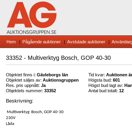
Hem
|
Pågående auktioner
|
Avslutade auktioner
|
Användarg
33352 - Multiverktyg Bosch, GOP 40-30
Objektet finns i:
Gävleborg
s län
Tid kvar:
Auktionen är
Objektet säljes av:
Auktionsgruppen
Högsta bud:
601
Res. pris uppnått:
Ja
Högst bud lagt av:
Han
Objektets nummer:
33352
Antal bud totalt:
12
Beskrivning:
Multiverktyg Bosch, GOP 40-30
230V
Låda