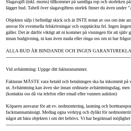
Slagavgift (inkl. moms) tillkommer på samtliga rop och storleken på 
lägger bud. Tabell över slagavgiftens storlek finner du även unde
Objekten säljs i befintligt skick och är INTE testat av oss om inte a
ansvar för eventuella felskrivningar och oupptäckta fel. Ingen ångerrä
gäller. Det är därför viktigt att ni kommer på visningen för att själ
innan budgivning, ni kan även maila eller ringa oss om ni har frågor
ALLA BUD ÄR BINDANDE OCH INGEN GARANTI/REKL
-------------------------------------------------------------------------------------
Vid avhämtning: Uppge ditt fakturanummer.
Fakturan MÅSTE vara betald och betalningen ska ha inkommit på v
ut. Avhämtning kan även ske innan ordinarie avhämtningsdag, men
(kontakta oss då via telefon eller email efter vunnen auktion)
Köparen ansvarar för att ev. nedmontering, lastning och borttranspor
fackmannamässigt. Medtag egna verktyg och dylikt för nedmonterin
något att bära objekten i om det behövs. Vi har begränsad möjlighet 
-------------------------------------------------------------------------------------