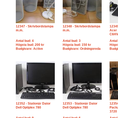
12347 - Skrivbordslampa
12348 - Skrivbordslampa
12349
m.m.
m.m.
Acer 
C6H
Antal bud: 4
Antal bud: 3
Antal
Högsta bud: 200 kr
Högsta bud: 150 kr
Högst
Budgivare: Active
Budgivare: Ordningoreda
Budgi
12352 - Stationär Dator
12353 - Stationär Dator
12354
Dell Optiplex 780
Dell Optiplex 780
Packa
3720