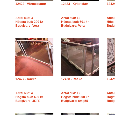
12422 - Värmeplattor
12423 - Kylbrickor
12424
Antal bud: 3
Antal bud: 12
Antal
Högsta bud: 200 kr
Högsta bud: 601 kr
Högst
Budgivare: Vera
Budgivare: Vera
Budgi
12427 - Räcke
12428 - Räcke
12429
Antal bud: 4
Antal bud: 12
Antal
Högsta bud: 400 kr
Högsta bud: 900 kr
Högst
Budgivare: JRFR
Budgivare: amg55
Budg