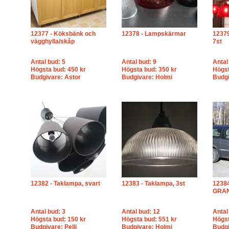
12377 - Köksbänk och
12378 - Lampskärmar
12379
vägghylla/skåp
7st
Antal bud: 5
Antal bud: 9
Antal
Högsta bud: 450 kr
Högsta bud: 350 kr
Högst
Budgivare: Astor
Budgivare: Holmi
Budgi
12382 - Taklampa, svart
12383 - Taklampa, 3st
1238
GRAN
Antal bud: 3
Antal bud: 12
Antal
Högsta bud: 150 kr
Högsta bud: 551 kr
Högst
Budgivare: Pelli
Budgivare: Holmi
Budgi