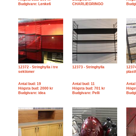
Budgivare: Lenke6
CHARLIEGRINGO
Budg
12372 - Stringhylla i tre
12373 - Stringhylla
12374
sektioner
plast
Antal bud: 19
Antal bud: 11
Antal
Högsta bud: 2000 kr
Högsta bud: 701 kr
Högst
Budgivare: idea
Budgivare: Pelli
Budgi