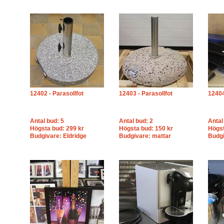
12402 - Parasollfot
12403 - Parasollfot
12404
Antal bud: 5
Antal bud: 2
Antal
Högsta bud: 299 kr
Högsta bud: 150 kr
Högst
Budgivare: Eldridge
Budgivare: mattar
Budgi