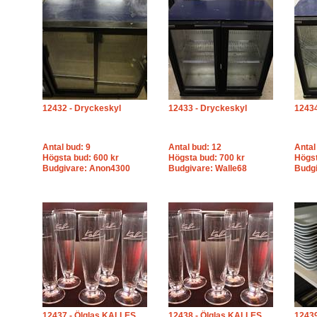
12432 - Dryckeskyl
12433 - Dryckeskyl
12434
Antal bud: 9
Antal bud: 12
Antal
Högsta bud: 600 kr
Högsta bud: 700 kr
Högst
Budgivare: Anon4300
Budgivare: Walle68
Budgi
12437 - Ölglas KALLES,
12438 - Ölglas KALLES,
12439 