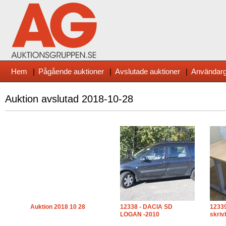
Hem
|
Pågående auktioner
|
Avslutade auktioner
|
Användarg
Auktion avslutad
2018-10-28
Auktion 2018 10 28
12338 - DACIA SD
12339
LOGAN -2010
skriv