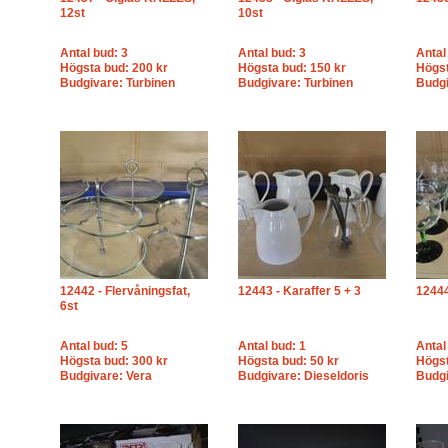
12st
10st
Antal bud: 3
Antal bud: 3
Antal
Högsta bud: 200 kr
Högsta bud: 150 kr
Högst
Budgivare: Turbinen
Budgivare: Turbinen
Budg
12442 - Flervåningsfat,
12443 - Karaffer 5 + 3
12444
6st
Antal bud: 5
Antal bud: 1
Antal
Högsta bud: 300 kr
Högsta bud: 50 kr
Högst
Budgivare: Vera
Budgivare: Dieseldoris
Budgi