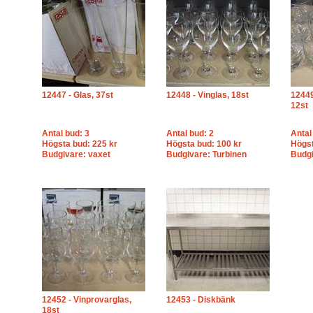
12447 - Glas, 37st
12448 - Vinglas, 18st
12449
12st
Antal bud: 3
Antal bud: 2
Antal
Högsta bud: 225 kr
Högsta bud: 100 kr
Högst
Budgivare: vaxet
Budgivare: Turbinen
Budgi
12452 - Vinprovarglas,
12453 - Diskbänk
18st