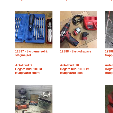
12387 - Skruvmejsel &
12388 - Skruvdragare
12389
slagmejsel
trapp
Antal bud: 2
Antal bud: 10
Antal
Högsta bud: 100 kr
Högsta bud: 1000 kr
Högst
Budgivare: Holmi
Budgivare: idea
Budgi