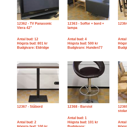
12362 - TV Panasonic
12363 - Soffor + bord +
12364
Viera 42"
lampa
Antal bud: 12
Antal bud: 4
Antal
Högsta bud: 801 kr
Högsta bud: 500 kr
Högst
Budgivare: Eldridge
Budgivare: Hunden77
Budgi
12367 - Ståbord
12368 - Barstol
12369
stola
Antal bud: 1
Antal bud: 2
Högsta bud: 101 kr
Antal
Högsta bud: 100 kr
Budgivare:
Högst