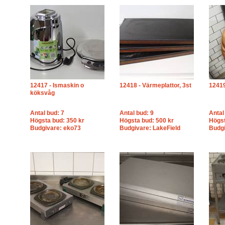
12417 - Ismaskin o
12418 - Värmeplattor, 3st
12419
köksvåg
Antal bud: 7
Antal bud: 9
Antal
Högsta bud: 350 kr
Högsta bud: 500 kr
Högst
Budgivare: eko73
Budgivare: LakeField
Budgi