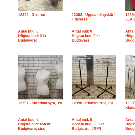
12392 - Diverse
12393 - Uppsamlingskärl
12394
+ diverse
LEA
Antal bud: 0
Antal bud: 0
Antal
Högsta bud: 0 kr
Högsta bud: 0 kr
Högst
Budgivare:
Budgivare:
Budgi
12397 - Skräddarbyst, 3st
12398 - Klädsnurror, 2st
12399
Kläds
Antal bud: 6
Antal bud: 5
Antal
Högsta bud: 450 kr
Högsta bud: 300 kr
Högst
Budgivare: siso
Budgivare: JRFR
Budgi