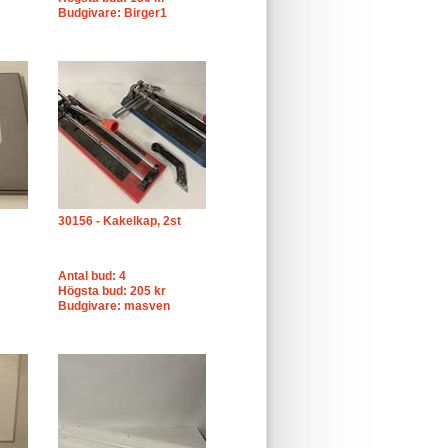
Budgivare: Birger1
30156 - Kakelkap, 2st
Antal bud: 4
Högsta bud: 205 kr
Budgivare: masven