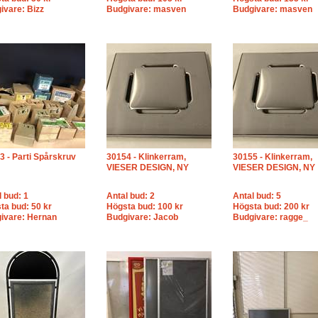
ivare: Bizz
Budgivare: masven
Budgivare: masven
3 - Parti Spårskruv
30154 - Klinkerram,
30155 - Klinkerram,
VIESER DESIGN, NY
VIESER DESIGN, NY
l bud: 1
Antal bud: 2
Antal bud: 5
ta bud: 50 kr
Högsta bud: 100 kr
Högsta bud: 200 kr
ivare: Hernan
Budgivare: Jacob
Budgivare: ragge_