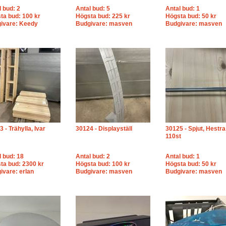
l bud: 2
Antal bud: 5
Antal bud: 1
ta bud: 100 kr
Högsta bud: 225 kr
Högsta bud: 50 kr
ivare: Keedy
Budgivare: masven
Budgivare: masven
 - Trähylla, Ivar
30124 - Displayställ
30125 - Spjut, Hestra
110st
l bud: 18
Antal bud: 2
Antal bud: 1
ta bud: 2300 kr
Högsta bud: 100 kr
Högsta bud: 50 kr
ivare: erlan
Budgivare: masven
Budgivare: masven