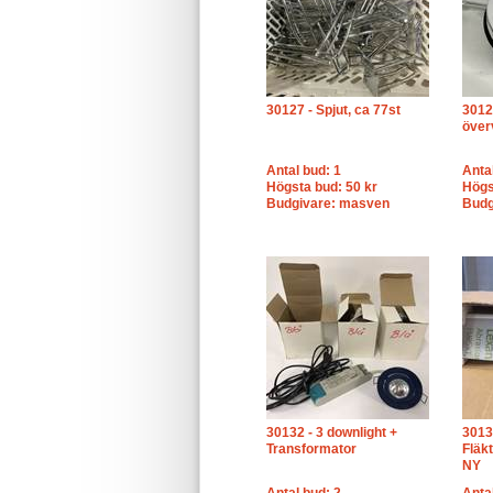
30127 - Spjut, ca 77st
30128
över
Antal bud: 1
Anta
Högsta bud: 50 kr
Högs
Budgivare: masven
Budg
30132 - 3 downlight +
3013
Transformator
Fläk
NY