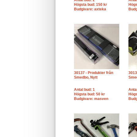
Antal bud: 2
Anta
Högsta bud: 150 kr
Högs
Budgivare: axteka
Budg
30137 - Produkter från
3013
Smedbo, Nytt
Smed
Antal bud: 1
Anta
Högsta bud: 50 kr
Högs
Budgivare: masven
Budg