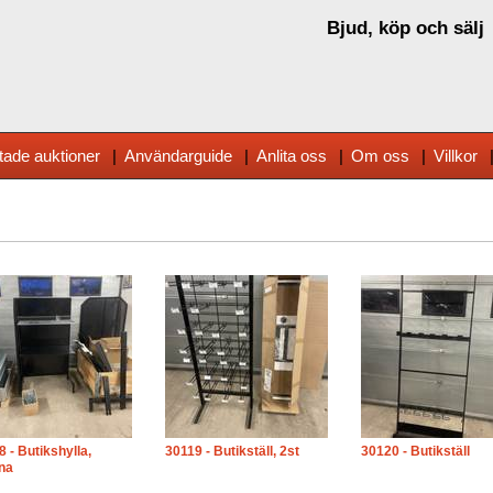
Bjud, köp och sälj
tade auktioner
|
Användarguide
|
Anlita oss
|
Om oss
|
Villkor
 - Butikshylla,
30119 - Butikställ, 2st
30120 - Butikställ
na