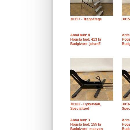
30157 - Trappstege
3015
Antal bud: 8
Anta
Högsta bud: 413 kr
Högs
Budgivare: johanE
Budg
30162 - Cykelställ,
30163
Specialized
Spec
Antal bud: 3
Anta
Högsta bud: 155 kr
Högs
Budgivare: masven
Budg