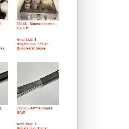
l
30146 - Diamantborrset,
OX, 6st
Antal bud: 4
Högsta bud: 355 kr
eak
Budgivare: ragge_
e,
30151 - Häfthammare,
RAW
Antal bud: 3
Högsta bud: 150 kr