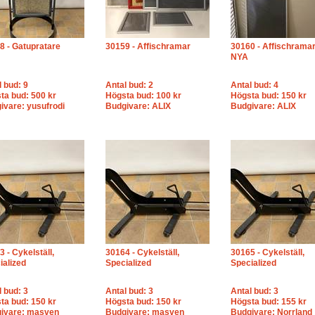
8 - Gatupratare
30159 - Affischramar
30160 - Affischramar
NYA
l bud: 9
Antal bud: 2
Antal bud: 4
ta bud: 500 kr
Högsta bud: 100 kr
Högsta bud: 150 kr
ivare: yusufrodi
Budgivare: ALIX
Budgivare: ALIX
 - Cykelställ,
30164 - Cykelställ,
30165 - Cykelställ,
ialized
Specialized
Specialized
l bud: 3
Antal bud: 3
Antal bud: 3
ta bud: 150 kr
Högsta bud: 150 kr
Högsta bud: 155 kr
ivare: masven
Budgivare: masven
Budgivare: Norrland