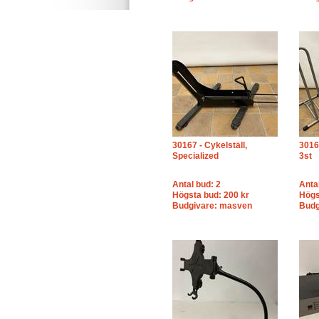
30167 - Cykelställ,
3016
Specialized
3st
Antal bud: 2
Anta
Högsta bud: 200 kr
Högs
Budgivare: masven
Budg