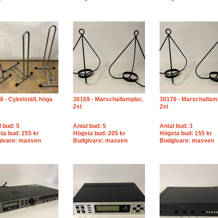
8 - Cykelställ, höga
30169 - Marschallamplar,
30170 - Marschallamp
2st
2st
l bud: 5
Antal bud: 5
Antal bud: 3
ta bud: 255 kr
Högsta bud: 205 kr
Högsta bud: 155 kr
ivare: masven
Budgivare: masven
Budgivare: masven