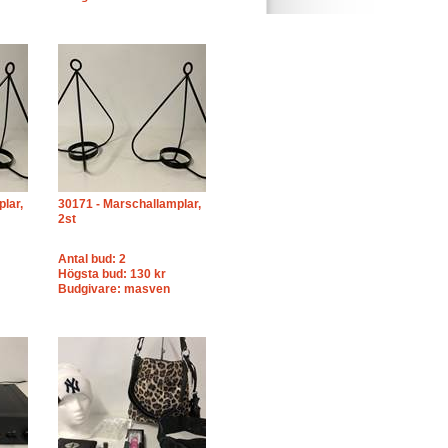
lar,
30171 - Marschallamplar,
2st
Antal bud: 2
Högsta bud: 130 kr
Budgivare: masven