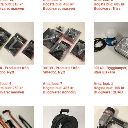
l bud: 14
Antal bud: 8
Antal bud: 6
ta bud: 810 kr
Högsta bud: 400 kr
Högsta bud: 605 kr
ivare: masven
Budgivare: masven
Budgivare: Triss
8 - Produkter från
30139 - Produkter från
30140 - Bygglampor, 
bo, Nytt
Smedbo, Nytt
utan ljuskälla
l bud: 6
Antal bud: 7
Antal bud: 1
ta bud: 250 kr
Högsta bud: 405 kr
Högsta bud: 100 kr
ivare: masven
Budgivare: Rondo65
Budgivare: QUAB