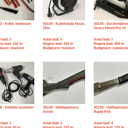
3 - Kofot, hammare
30144 - Kabelvinda Ferax,
30145 - Dyckertpisto
25m
Senco Finish Pro 32
l bud: 3
Antal bud: 5
Antal bud: 7
ta bud: 100 kr
Högsta bud: 265 kr
Högsta bud: 400 kr
ivare: masven
Budgivare: masven
Budgivare: sneaksn
8 - Defekta maskiner
30149 - Häfthammare,
30150 - Häfthammar
Arrow
Rapid R54
l bud: 1
Antal bud: 2
Antal bud: 4
ta bud: 50 kr
Högsta bud: 105 kr
Högsta bud: 155 kr