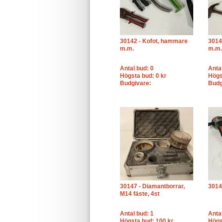
30142 - Kofot, hammare
3014
m.m.
m.m.
Antal bud: 0
Anta
Högsta bud: 0 kr
Högs
Budgivare:
Budg
30147 - Diamantborrar,
3014
M14 fäste, 4st
Antal bud: 1
Anta
Högsta bud: 100 kr
Högs