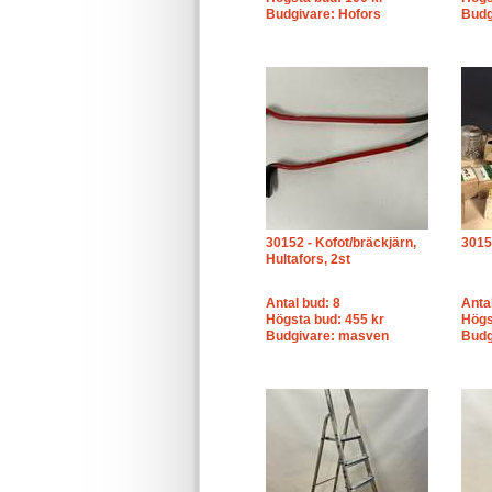
Budgivare: Hofors
Budg
30152 - Kofot/bräckjärn,
3015
Hultafors, 2st
Antal bud: 8
Anta
Högsta bud: 455 kr
Högs
Budgivare: masven
Budg