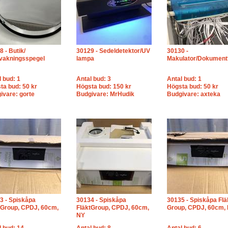
 - Butik/
30129 - Sedeldetektor/UV
30130 -
vakningsspegel
lampa
Makulator/Dokument
l bud: 1
Antal bud: 3
Antal bud: 1
ta bud: 50 kr
Högsta bud: 150 kr
Högsta bud: 50 kr
ivare: gorte
Budgivare: MrHudik
Budgivare: axteka
3 - Spiskåpa
30134 - Spiskåpa
30135 - Spiskåpa Flä
tGroup, CPDJ, 60cm,
FläktGroup, CPDJ, 60cm,
Group, CPDJ, 60cm,
NY