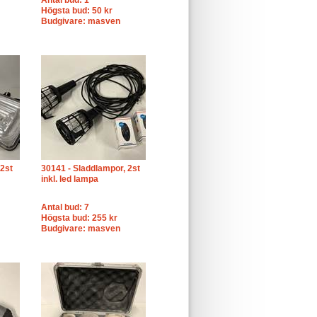
Antal bud: 1
Högsta bud: 50 kr
Budgivare: masven
2st
30141 - Sladdlampor, 2st
inkl. led lampa
Antal bud: 7
Högsta bud: 255 kr
Budgivare: masven